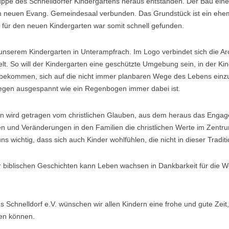
ruppe des Schnelldorfer Kindergartens heraus entstanden. Der Bau ei
 dem neuen Evang. Gemeindesaal verbunden. Das Grundstück ist ein e
für den neuen Kindergarten war somit schnell gefunden.
 unserem Kindergarten in Unterampfrach. Im Logo verbindet sich die 
. So will der Kindergarten eine geschützte Umgebung sein, in der Kind
 bekommen, sich auf die nicht immer planbaren Wege des Lebens einz
egen ausgespannt wie ein Regenbogen immer dabei ist.
n wird getragen vom christlichen Glauben, aus dem heraus das Engage
 und Veränderungen in den Familien die christlichen Werte im Zentru
uns wichtig, dass sich auch Kinder wohlfühlen, die nicht in dieser Trad
 biblischen Geschichten kann Leben wachsen in Dankbarkeit für die Welt
 Schnelldorf e.V. wünschen wir allen Kindern eine frohe und gute Zeit
en können.