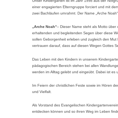
Unser Kindergarten ist im Jahr 1998 aus der Notg
einer engagierten Elterngruppe forciert und mit
zwei Bachläufen umrahmt. Der Name „Arche Noah“ 
„Arche Noah“
– Dieser Name steht als Motto über
erhaltenden und begleitenden Segen über diese Welt
sollen Geborgenheit erleben und zugleich den Mut
vertrauen darauf, dass auf diesen Wegen Gottes S
Das Leben mit den Kindern in unserem Kindergarte
pädagogischen Bereich stehen bei allen Wandlungen
werden im Alltag gelebt und eingeübt. Dabei ist es 
Im Feiern der christlichen Feste sowie im Hören der
und Vielfalt.
Als Vorstand des Evangelischen Kindergartenvereins
entdecken können und so ihren Weg im Leben find